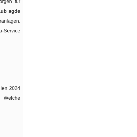
orgen für
aub agde
ranlagen,
za-Service
dien 2024
. Welche