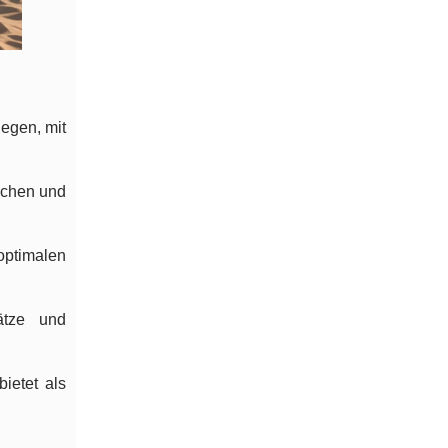
iegen, mit
schen und
optimalen
ätze und
ietet als