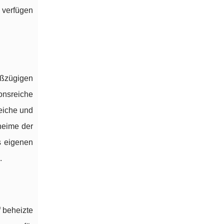
 verfügen
oßzügigen
onsreiche
eiche und
lheime der
s eigenen
.
 beheizte