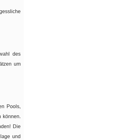
gessliche
wahl des
lätzen um
en Pools,
n können.
nden! Die
nlage und