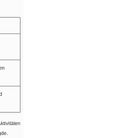
en
d
ktivitäten
gde.