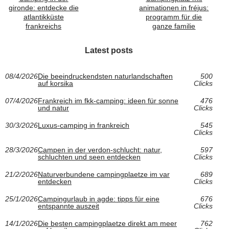
gironde: entdecke die
animationen in fréjus:
atlantikküste
programm für die
frankreichs
ganze familie
Latest posts
08/4/2026
Die beeindruckendsten naturlandschaften
500
auf korsika
Clicks
07/4/2026
Frankreich im fkk-camping: ideen für sonne
476
und natur
Clicks
30/3/2026
Luxus-camping in frankreich
545
Clicks
28/3/2026
Campen in der verdon-schlucht: natur,
597
schluchten und seen entdecken
Clicks
21/2/2026
Naturverbundene campingplaetze im var
689
entdecken
Clicks
25/1/2026
Campingurlaub in agde: tipps für eine
676
entspannte auszeit
Clicks
14/1/2026
Die besten campingplaetze direkt am meer
762