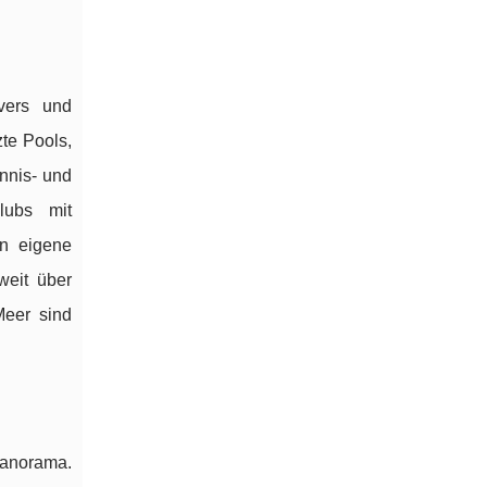
vers und
te Pools,
nnis- und
clubs mit
en eigene
eit über
Meer sind
panorama.