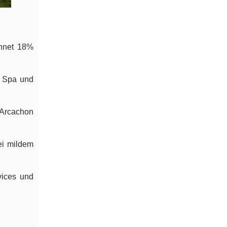
chnet 18%
t Spa und
 Arcachon
ei mildem
vices und