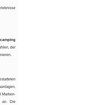
rlebnisse
 camping
hlen, der
nieren.
statteten
aanlagen,
d Marken-
r an. Die