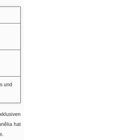
us und
xklusiven
unêlia hat
e.